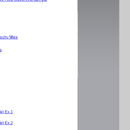
นประวัติย่อ
่อ
e) Ex.1
e) Ex.2