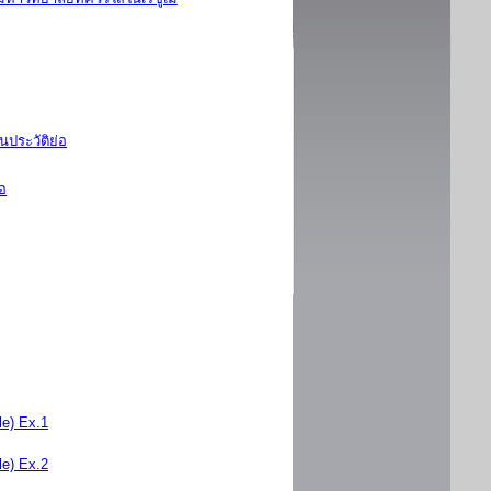
นประวัติย่อ
่อ
e) Ex.1
e) Ex.2