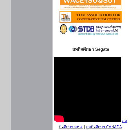
สหกิจศึกษา Segate
สห
กิจศึกษา มทส.
|
สหกิจศึกษา CANADA