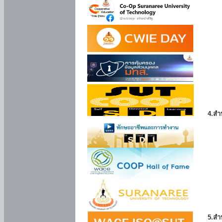
4.สำ
5.สำ