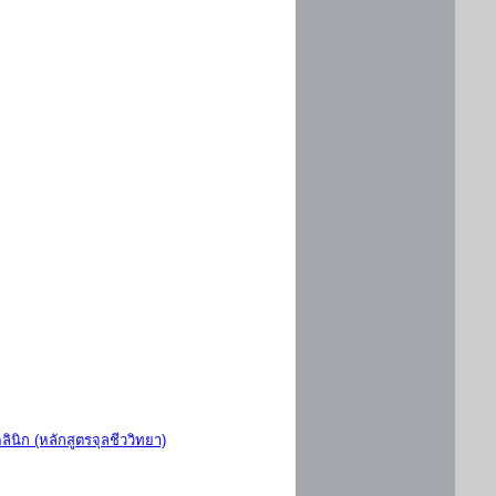
ินิก (หลักสูตรจุลชีววิทยา)