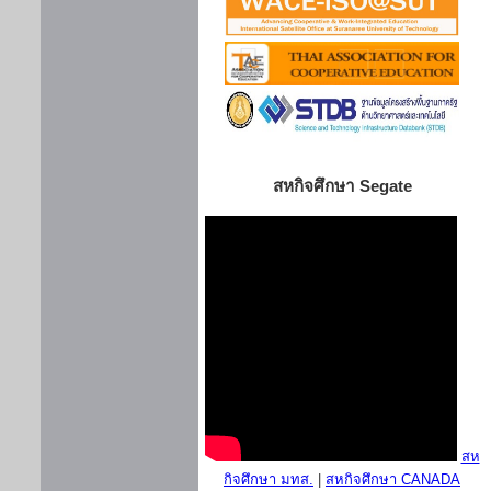
สหกิจศึกษา Segate
สห
กิจศึกษา มทส.
|
สหกิจศึกษา CANADA