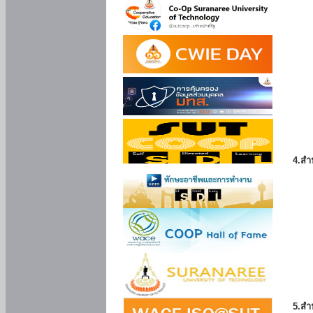
4.สำ
5.สำ