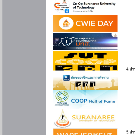
4.สำ
5.สำ