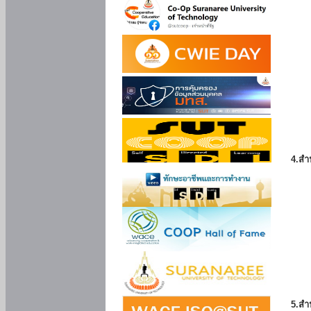
4.สำ
5.สำ