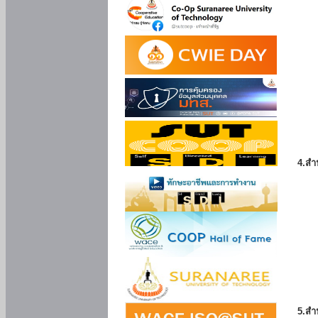
4.สำ
5.สำ