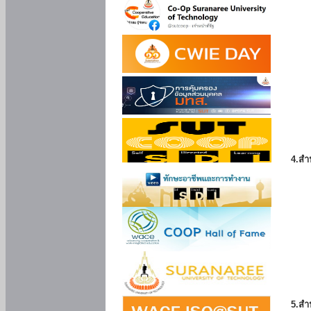
4.สำ
5.สำ