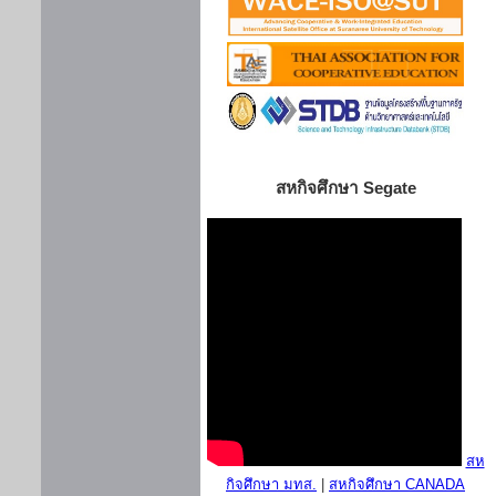
สหกิจศึกษา Segate
สห
กิจศึกษา มทส.
|
สหกิจศึกษา CANADA