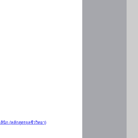
ินิก (หลักสูตรจุลชีววิทยา)