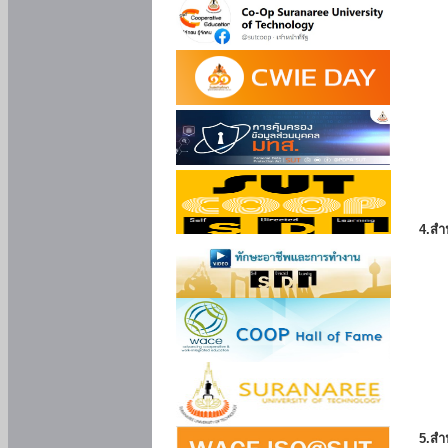
4.สำ
5.สำ