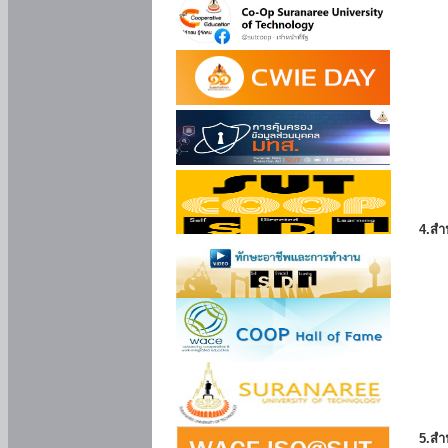
4.สำ
5.สำ