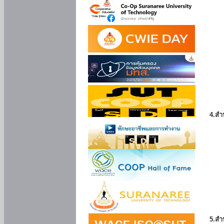
4.สำ
5.สำ