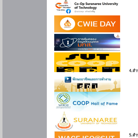
4.สำ
5.สำ