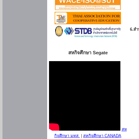
6.สำน
สหกิจศึกษา Segate
สห
กิจศึกษา มทส.
|
สหกิจศึกษา CANADA