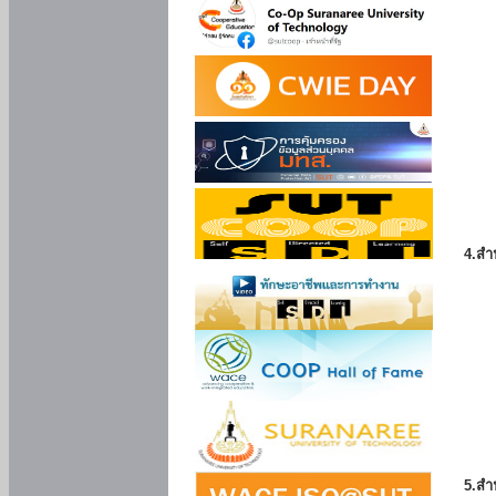
4.สำ
5.สำ