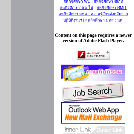
สหกิจศึกษา WD
|
สหกิจศึกษา ซีเกท
สหกิจศึกษากล้วยไม้
|
สหกิจศึกษา RMIT
สหกิจศึกษา มทส : ความรู้สึกหลังกลับจาก
ปฏิบัติงานฯ
|
สหกิจศึกษา มทส : นศ.
Content on this page requires a newer
version of Adobe Flash Player.