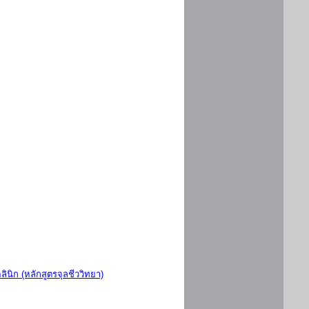
ินิก (หลักสูตรจุลชีววิทยา)