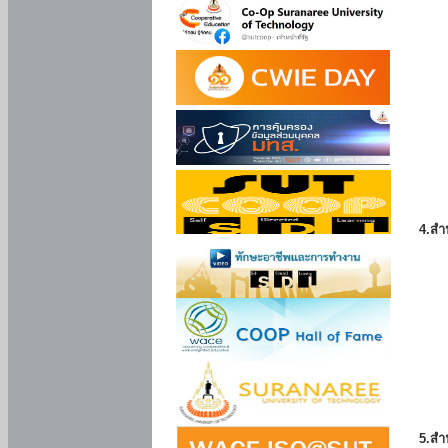
4.สำ
5.สำ