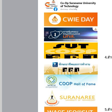
4.สำ
5.สำ