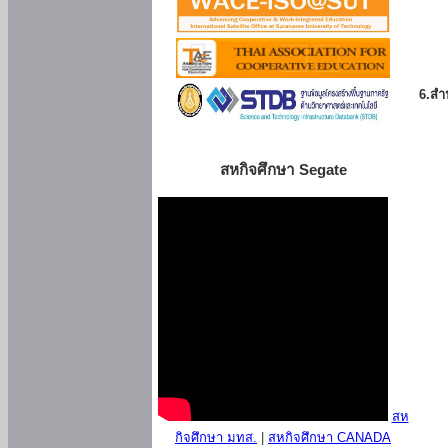
6.สำน
สหกิจศึกษา Segate
สห
กิจศึกษา มทส.
|
สหกิจศึกษา CANADA