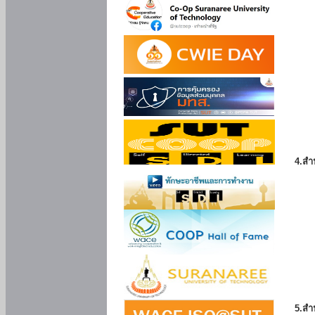
4.สำ
5.สำ