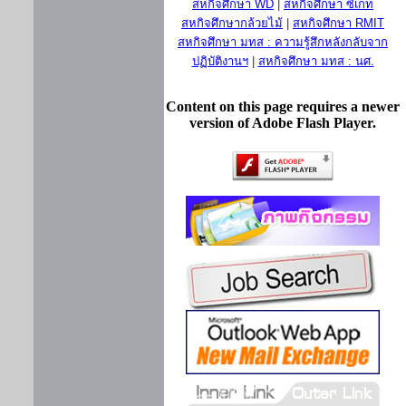
สหกิจศึกษา WD
|
สหกิจศึกษา ซีเกท
สหกิจศึกษากล้วยไม้
|
สหกิจศึกษา RMIT
สหกิจศึกษา มทส : ความรู้สึกหลังกลับจาก
ปฏิบัติงานฯ
|
สหกิจศึกษา มทส : นศ.
Content on this page requires a newer
version of Adobe Flash Player.