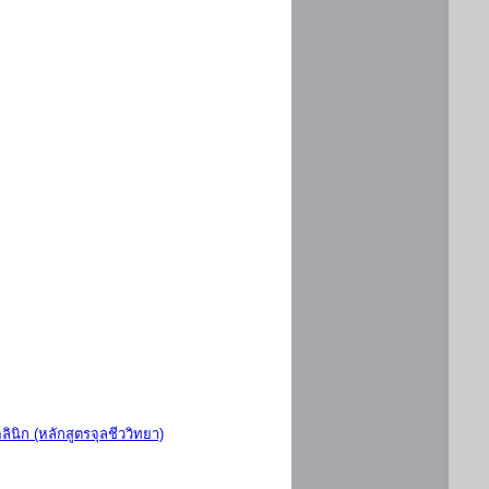
ินิก (หลักสูตรจุลชีววิทยา)