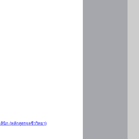
ินิก (หลักสูตรจุลชีววิทยา)