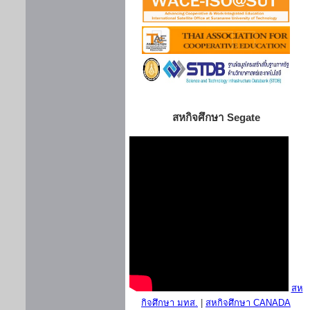
สหกิจศึกษา Segate
สห
กิจศึกษา มทส.
|
สหกิจศึกษา CANADA