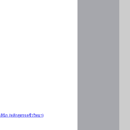
ินิก (หลักสูตรจุลชีววิทยา)