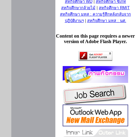
สหกิจศึกษา WD
|
สหกิจศึกษา ซีเกท
สหกิจศึกษากล้วยไม้
|
สหกิจศึกษา RMIT
สหกิจศึกษา มทส : ความรู้สึกหลังกลับจาก
ปฏิบัติงานฯ
|
สหกิจศึกษา มทส : นศ.
Content on this page requires a newer
version of Adobe Flash Player.