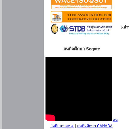
6.สำน
สหกิจศึกษา Segate
สห
กิจศึกษา มทส.
|
สหกิจศึกษา CANADA