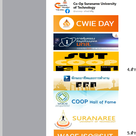
4.สำ
5.สำ