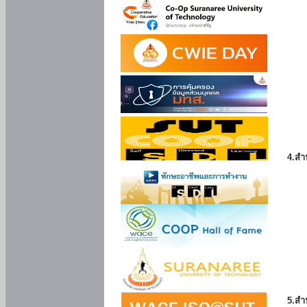
4.สำ
5.สำ