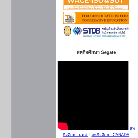
สหกิจศึกษา Segate
สห
กิจศึกษา มทส.
|
สหกิจศึกษา CANADA