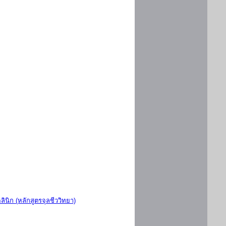
ินิก (หลักสูตรจุลชีววิทยา)