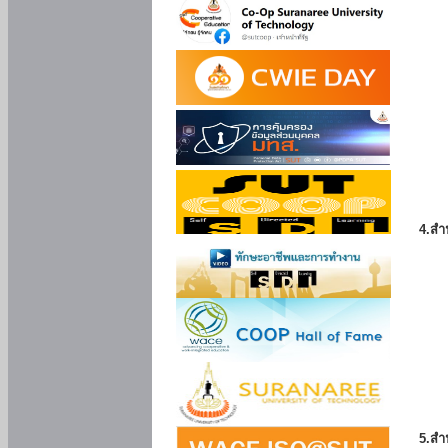
4.สำ
5.สำ