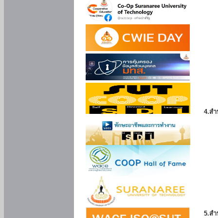
4.สำ
5.สำ