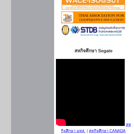
สหกิจศึกษา Segate
สห
กิจศึกษา มทส.
|
สหกิจศึกษา CANADA