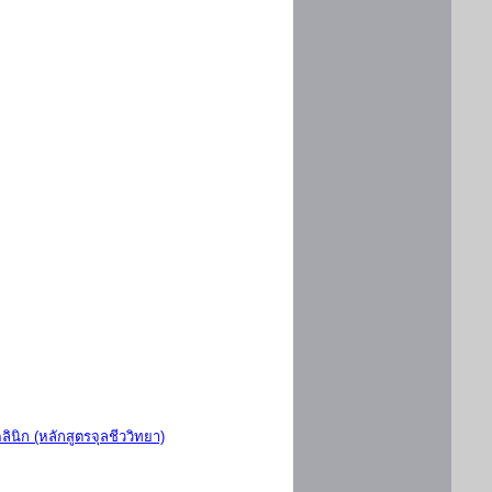
ินิก (หลักสูตรจุลชีววิทยา)