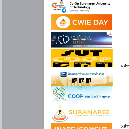
4.สำ
5.สำ