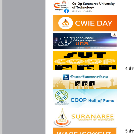
4.สำ
5.สำ