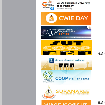
4.สำ
5.สำ