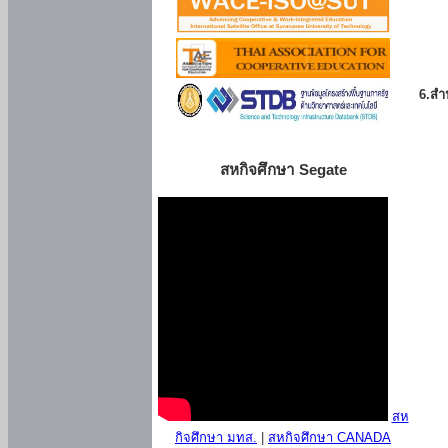
6.สำน
สหกิจศึกษา Segate
สห
กิจศึกษา มทส.
|
สหกิจศึกษา CANADA