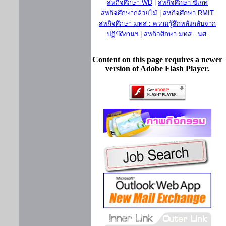
สหกิจศึกษา WD
|
สหกิจศึกษา ซีเกท
สหกิจศึกษากล้วยไม้
|
สหกิจศึกษา RMIT
สหกิจศึกษา มทส : ความรู้สึกหลังกลับจาก
ปฏิบัติงานฯ
|
สหกิจศึกษา มทส : นศ.
Content on this page requires a newer
version of Adobe Flash Player.