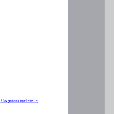
ินิก (หลักสูตรจุลชีววิทยา)