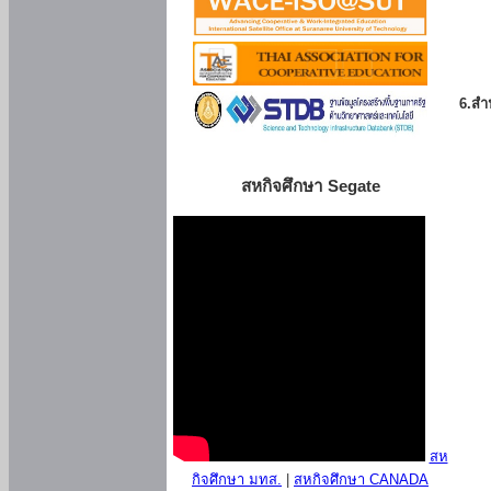
6.สำน
สหกิจศึกษา Segate
สห
กิจศึกษา มทส.
|
สหกิจศึกษา CANADA