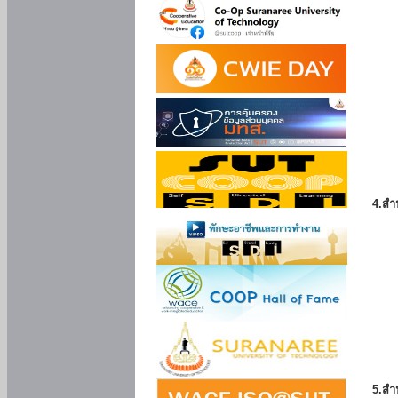
4.สำ
5.สำ