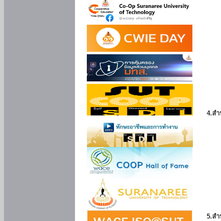
4.สำ
5.สำ