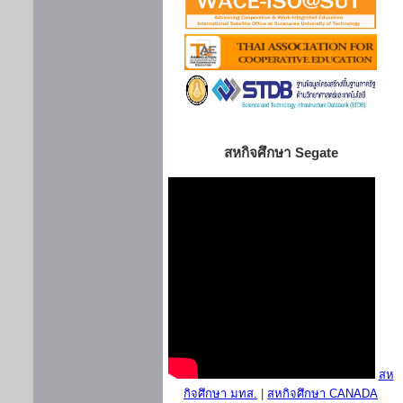
สหกิจศึกษา Segate
สห
กิจศึกษา มทส.
|
สหกิจศึกษา CANADA