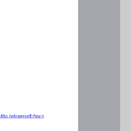
ินิก (หลักสูตรจุลชีววิทยา)