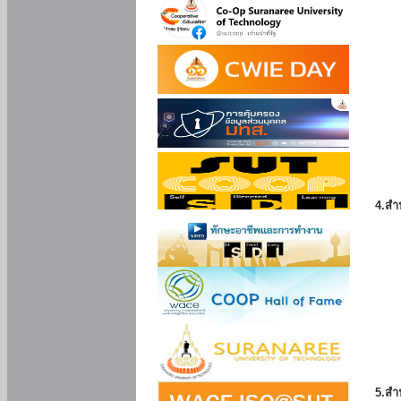
4.สำ
5.สำ