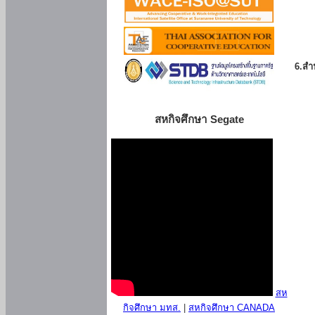
6.สำน
สหกิจศึกษา Segate
สห
กิจศึกษา มทส.
|
สหกิจศึกษา CANADA