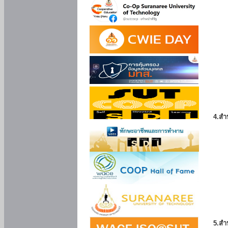
4.สำ
5.สำ