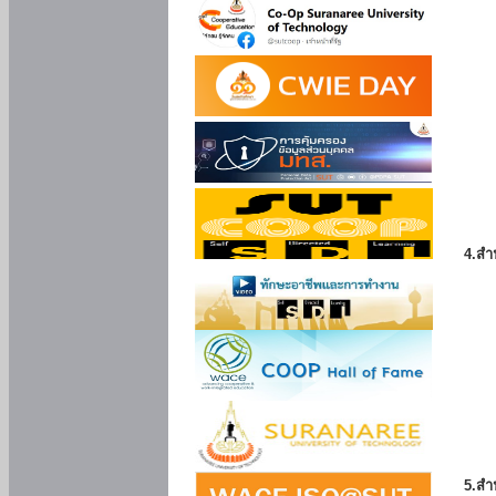
4.สำ
5.สำ