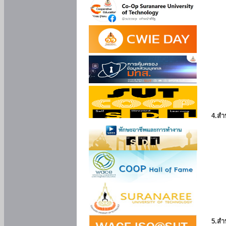
4.สำ
5.สำ