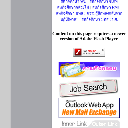
สหกิจศึกษา WD
|
สหกิจศึกษา ซีเกท
สหกิจศึกษากล้วยไม้
|
สหกิจศึกษา RMIT
สหกิจศึกษา มทส : ความรู้สึกหลังกลับจาก
ปฏิบัติงานฯ
|
สหกิจศึกษา มทส : นศ.
Content on this page requires a newer
version of Adobe Flash Player.