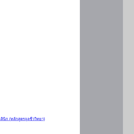
ินิก (หลักสูตรจุลชีววิทยา)