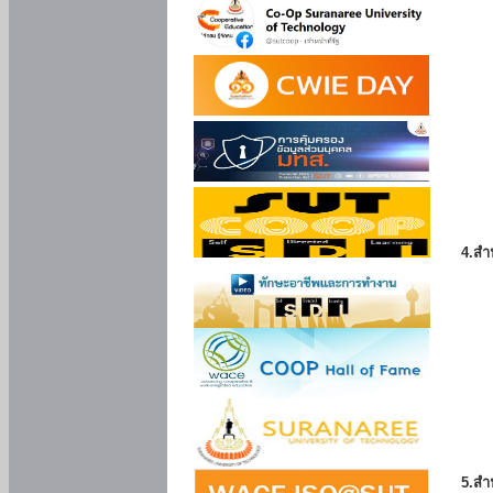
4.สำ
5.สำ