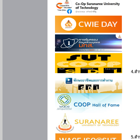
4.สำ
5.สำ