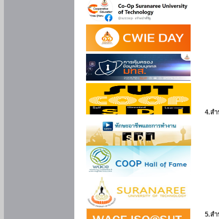
4.สำ
5.สำ