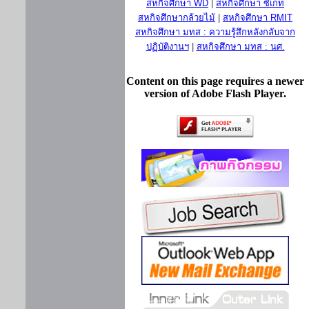
สหกิจศึกษา WD
|
สหกิจศึกษา ซีเกท
สหกิจศึกษากล้วยไม้
|
สหกิจศึกษา RMIT
สหกิจศึกษา มทส : ความรู้สึกหลังกลับจาก
ปฏิบัติงานฯ
|
สหกิจศึกษา มทส : นศ.
Content on this page requires a newer
version of Adobe Flash Player.