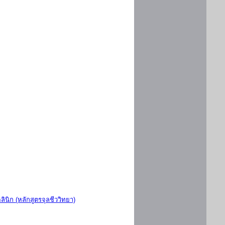
ินิก (หลักสูตรจุลชีววิทยา)