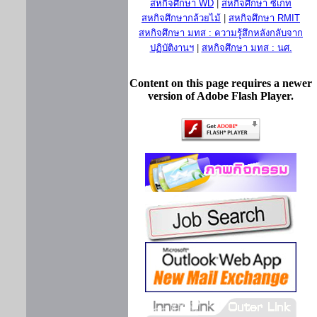
สหกิจศึกษา WD
|
สหกิจศึกษา ซีเกท
สหกิจศึกษากล้วยไม้
|
สหกิจศึกษา RMIT
สหกิจศึกษา มทส : ความรู้สึกหลังกลับจาก
ปฏิบัติงานฯ
|
สหกิจศึกษา มทส : นศ.
Content on this page requires a newer
version of Adobe Flash Player.