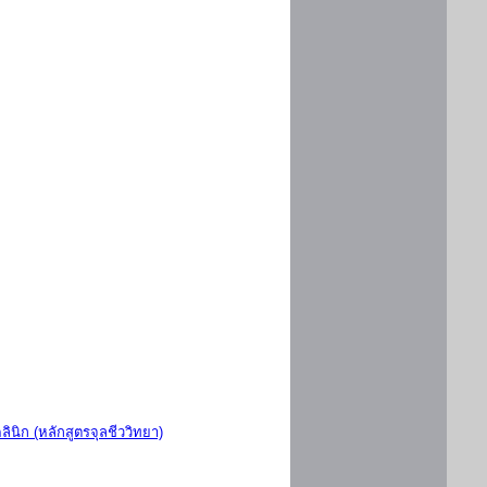
ินิก (หลักสูตรจุลชีววิทยา)