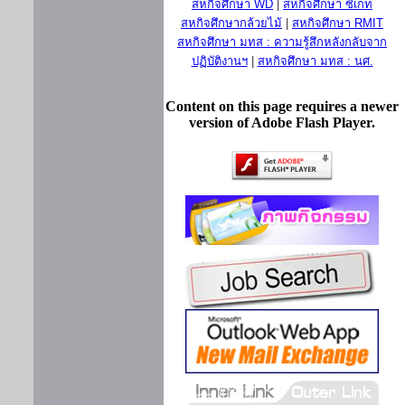
สหกิจศึกษา WD
|
สหกิจศึกษา ซีเกท
สหกิจศึกษากล้วยไม้
|
สหกิจศึกษา RMIT
สหกิจศึกษา มทส : ความรู้สึกหลังกลับจาก
ปฏิบัติงานฯ
|
สหกิจศึกษา มทส : นศ.
Content on this page requires a newer
version of Adobe Flash Player.