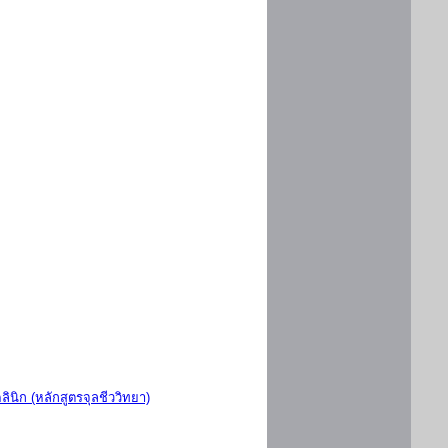
ินิก (หลักสูตรจุลชีววิทยา)