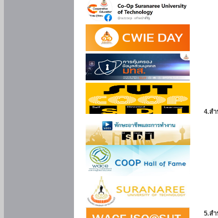
4.สำ
5.สำ