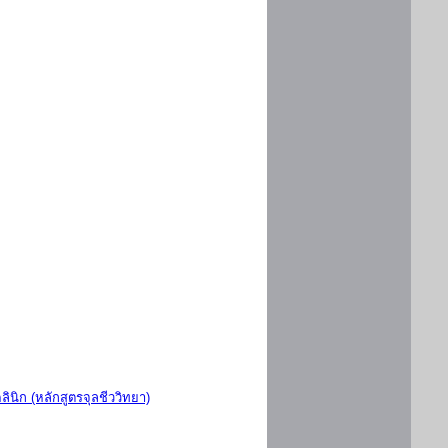
ินิก (หลักสูตรจุลชีววิทยา)