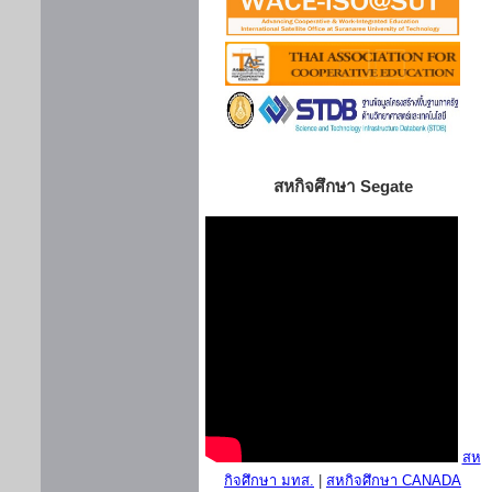
สหกิจศึกษา Segate
สห
กิจศึกษา มทส.
|
สหกิจศึกษา CANADA