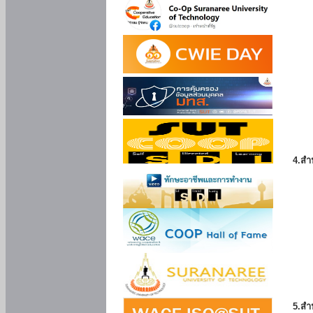
4.สำ
5.สำ