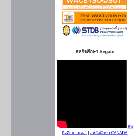
สหกิจศึกษา Segate
สห
กิจศึกษา มทส.
|
สหกิจศึกษา CANADA