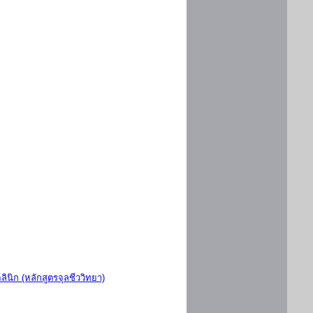
ินิก (หลักสูตรจุลชีววิทยา)